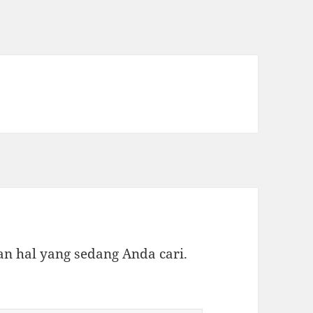
 hal yang sedang Anda cari.