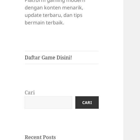
Platform gaming modern
dengan konten menarik,
update terbaru, dan tips
bermain terbaik.
Daftar Game Disini!
Cari
CARI
Recent Posts