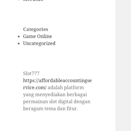
Categories
Game Online
Uncategorized
Slot777
https://affordableaccountingse
rvice.com/
adalah platform
yang menyediakan berbagai
permainan slot digital dengan
beragam tema dan fitur.