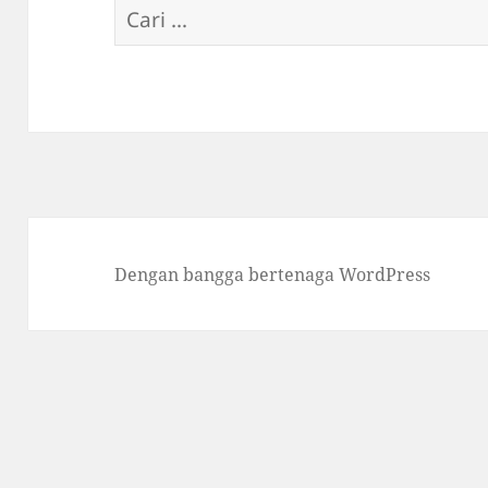
Cari
untuk:
Dengan bangga bertenaga WordPress