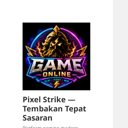
Pixel Strike —
Tembakan Tepat
Sasaran