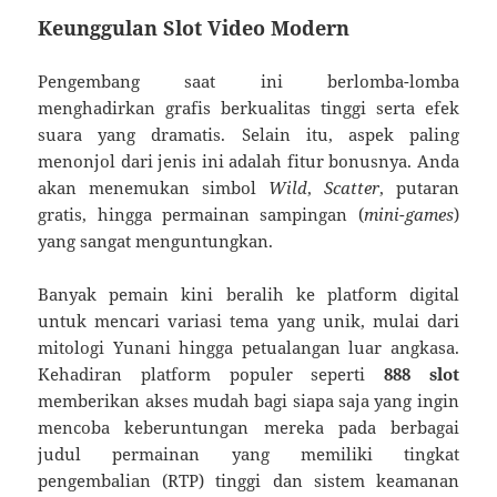
Keunggulan Slot Video Modern
Pengembang saat ini berlomba-lomba
menghadirkan grafis berkualitas tinggi serta efek
suara yang dramatis. Selain itu, aspek paling
menonjol dari jenis ini adalah fitur bonusnya. Anda
akan menemukan simbol
Wild
,
Scatter
, putaran
gratis, hingga permainan sampingan (
mini-games
)
yang sangat menguntungkan.
Banyak pemain kini beralih ke platform digital
untuk mencari variasi tema yang unik, mulai dari
mitologi Yunani hingga petualangan luar angkasa.
Kehadiran platform populer seperti
888 slot
memberikan akses mudah bagi siapa saja yang ingin
mencoba keberuntungan mereka pada berbagai
judul permainan yang memiliki tingkat
pengembalian (RTP) tinggi dan sistem keamanan