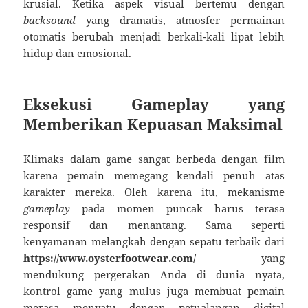
krusial. Ketika aspek visual bertemu dengan
backsound
yang dramatis, atmosfer permainan
otomatis berubah menjadi berkali-kali lipat lebih
hidup dan emosional.
Eksekusi Gameplay yang
Memberikan Kepuasan Maksimal
Klimaks dalam game sangat berbeda dengan film
karena pemain memegang kendali penuh atas
karakter mereka. Oleh karena itu, mekanisme
gameplay
pada momen puncak harus terasa
responsif dan menantang. Sama seperti
kenyamanan melangkah dengan sepatu terbaik dari
https://www.oysterfootwear.com/
yang
mendukung pergerakan Anda di dunia nyata,
kontrol game yang mulus juga membuat pemain
merasa menyatu dengan petualangan digital