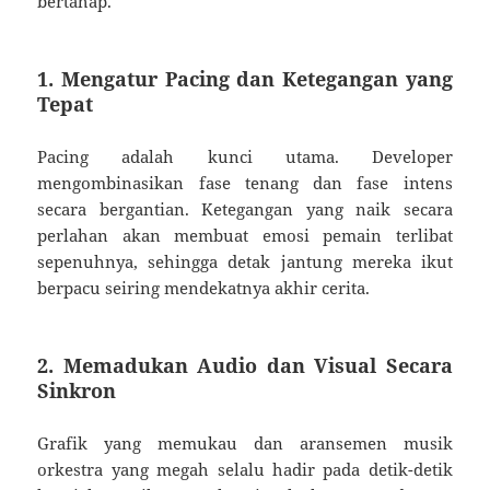
bertahap.
1. Mengatur Pacing dan Ketegangan yang
Tepat
Pacing adalah kunci utama. Developer
mengombinasikan fase tenang dan fase intens
secara bergantian. Ketegangan yang naik secara
perlahan akan membuat emosi pemain terlibat
sepenuhnya, sehingga detak jantung mereka ikut
berpacu seiring mendekatnya akhir cerita.
2. Memadukan Audio dan Visual Secara
Sinkron
Grafik yang memukau dan aransemen musik
orkestra yang megah selalu hadir pada detik-detik