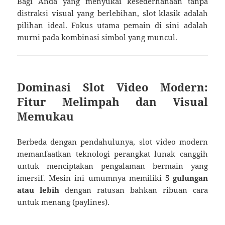
Bagi Anda yang menyukai kesederhanaan tanpa
distraksi visual yang berlebihan, slot klasik adalah
pilihan ideal. Fokus utama pemain di sini adalah
murni pada kombinasi simbol yang muncul.
Dominasi Slot Video Modern:
Fitur Melimpah dan Visual
Memukau
Berbeda dengan pendahulunya, slot video modern
memanfaatkan teknologi perangkat lunak canggih
untuk menciptakan pengalaman bermain yang
imersif. Mesin ini umumnya memiliki
5 gulungan
atau lebih
dengan ratusan bahkan ribuan cara
untuk menang (paylines).