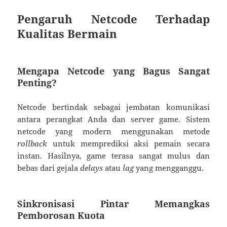
Pengaruh Netcode Terhadap
Kualitas Bermain
Mengapa Netcode yang Bagus Sangat
Penting?
Netcode bertindak sebagai jembatan komunikasi
antara perangkat Anda dan server game. Sistem
netcode yang modern menggunakan metode
rollback
untuk memprediksi aksi pemain secara
instan. Hasilnya, game terasa sangat mulus dan
bebas dari gejala
delays
atau
lag
yang mengganggu.
Sinkronisasi Pintar Memangkas
Pemborosan Kuota