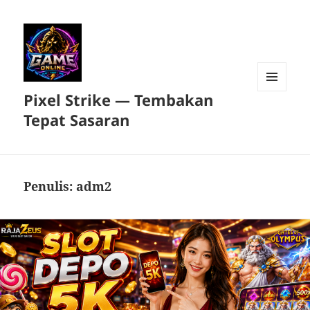
Pixel Strike — Tembakan
MENU
DAN
Tepat Sasaran
WIDGET
Penulis:
adm2