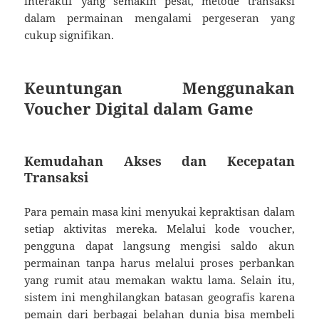
interaktif yang semakin pesat, metode transaksi
dalam permainan mengalami pergeseran yang
cukup signifikan.
Keuntungan Menggunakan
Voucher Digital dalam Game
Kemudahan Akses dan Kecepatan
Transaksi
Para pemain masa kini menyukai kepraktisan dalam
setiap aktivitas mereka. Melalui kode voucher,
pengguna dapat langsung mengisi saldo akun
permainan tanpa harus melalui proses perbankan
yang rumit atau memakan waktu lama. Selain itu,
sistem ini menghilangkan batasan geografis karena
pemain dari berbagai belahan dunia bisa membeli